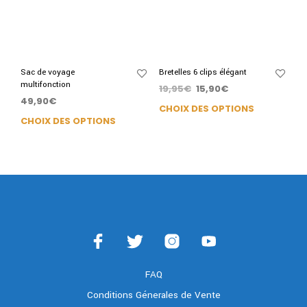
Sac de voyage
Bretelles 6 clips élégant
multifonction
19,95
€
15,90
€
49,90
€
CHOIX DES OPTIONS
CHOIX DES OPTIONS
FAQ
Conditions Génerales de Vente