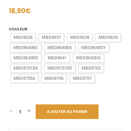
18,90
€
COULEUR
MBD8636
MBD8637
MBD8638
MBD8639
MBD8640BE
MBD8640BK
MBD8640GY
MBD8640RD
MBD8641
MBD8642HG
MBD8701BK
MBD8701RD
MBD8702
MBD8705A
MBD8706
MBD8707
AJOUTER AU PANIER